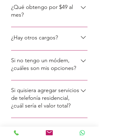
¿Qué obtengo por $49 al
mes?
Servicio de internet FTTH 25Mbps
ilimitado.
¿Hay otros cargos?
Si tienes tu propio módem
compatible con nuestro servicio,
Si no tengo un módem,
solo pagas el mes de servicio
¿cuáles son mis opciones?
establecido. Los cargos de
instalación no se aplicarán durante
Tenemos módems Sagecoms 2864
el período promocional.
a $39 por unidad.
Si quisiera agregar servicios
de telefonía residencial,
¿cuál sería el valor total?
El servicio de telefonía residencial
bajo esta promoción cuesta $9 por
mes. Se debe comprar un ATA
DESCARGAR MANUAL DE USUARIO