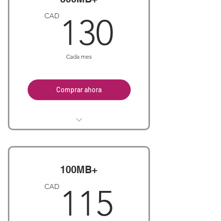
130CA
CAD
130
Cada mes
Comprar ahora
300Mb+ Hosted PBX (4 lines)
For 1 extra Line, $90/mth
For 2 extra Lines, $99/mth
100MB+
115CA
CAD
115