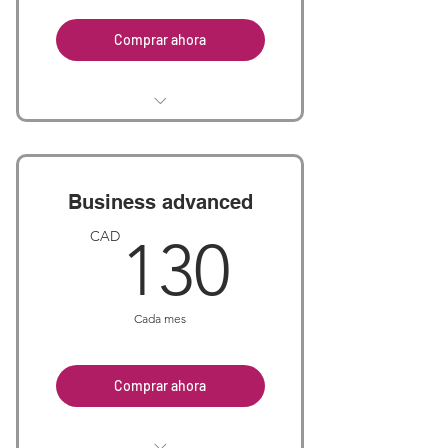
Comprar ahora
Hosted PBX including 1 phone
line
Usual speed Internet
Business advanced
130CA
CAD
130
Cada mes
Comprar ahora