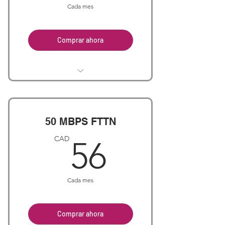
Cada mes
Comprar ahora
100Mb+ Hosted PBX (4 lines)
For an extra line, $70/mth
For 2 extra lines, $80/mth
50 MBPS FTTN
56CAD
CAD
56
Cada mes
Comprar ahora