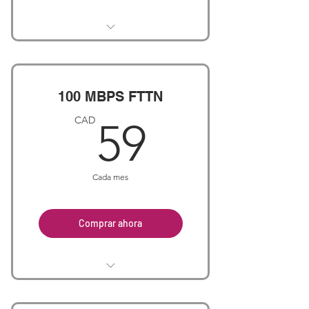
Unlimited internet 50 MBPS
FTTN
100 MBPS FTTN
59CAD
CAD
59
Cada mes
Comprar ahora
Unlimited internet 100 MBPS
FTTN