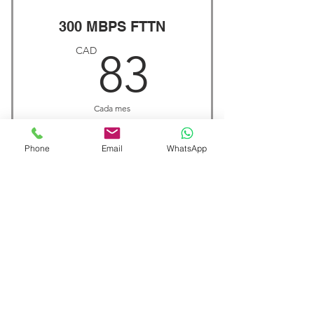
300 MBPS FTTN
83CAD
CAD
83
Cada mes
Phone
Email
WhatsApp
Comprar ahora
Unlimited internet 300 MBPS
FTTN
1GB FTTN
98CAD
CAD