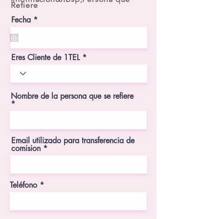
Refiere
r
Fecha
*
e
q
u
i
Eres Cliente de 1TEL
r
e
d
Nombre de la persona que se refiere
Email utilizado para transferencia de
comision
Teléfono